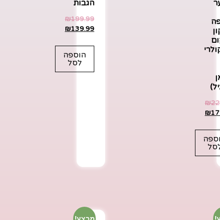
ר
הגבות
₪
199.99
ה
₪
139.99
ון
ום
ולרי
הוספה
לסל
ן
ל)
₪
22
₪
17
ספה
סל
!
מבצע!