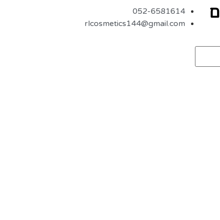
ם
052-6581614
rlcosmetics144@gmail.com