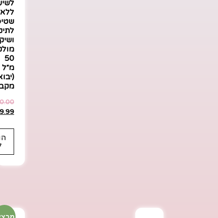
לשיע
ללא
שטיפ
לתיק
ושיק
מולק
50
מ״ל
(יבוא
מקבי
0.00
9.99
הו
ל
מבצע