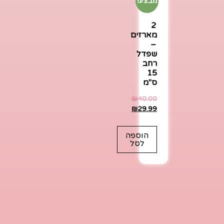
מבצע!
2
מארזים
–
שפדל
רחב
15
ס"מ
₪
40.00
₪
29.99
הוספה
לסל