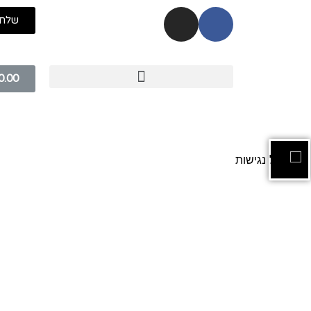
שלח 
0.00