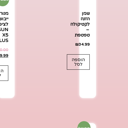
שמן
מנור
הזנה
ייבוש
לקטיקולה
לציפו
SUN
–
טפטפת
X5
LUS
₪
34.99
0.00
9.99
הוספה
לסל
הו
ל