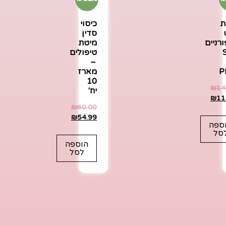
ת
כיסוי
סדין
רניים
מיטת
טיפולים
–
P
מארז
10
₪
14
יח'
₪
11
₪
60.00
₪
54.99
ספה
סל
הוספה
לסל