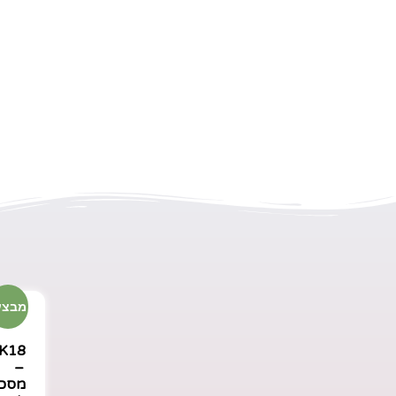
מבצע
K18
–
מסכ