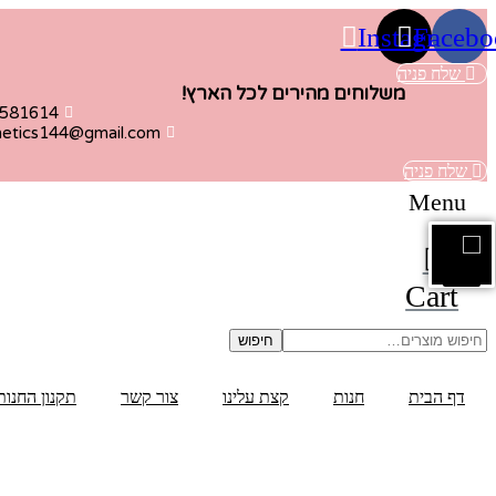
דלג
Instagram
Facebo
לתוכן
שלח פניה
משלוחים מהירים לכל הארץ!
6581614
metics144@gmail.com
שלח פניה
Menu
Cart
חיפוש
חיפוש
עבור:
דף הבית
חנות
קצת עלינו
צור קשר
תקנון החנות