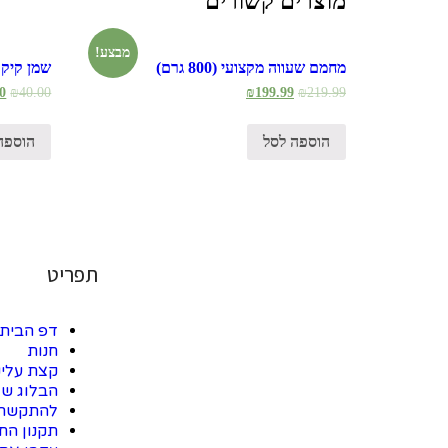
מוצרים קשורים
מבצע!
מחמם שעווה מקצועי (800 גרם)
שמן קיק 
0
₪
40.00
₪
199.99
₪
219.99
הוספה לסל
הוספה
תפריט
דפ הבית
חנות
קצת עלינ
הבלוג של
להתקשר
תקנון הח