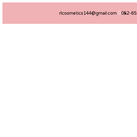
rlcosmetics144@gmail.com
052-6