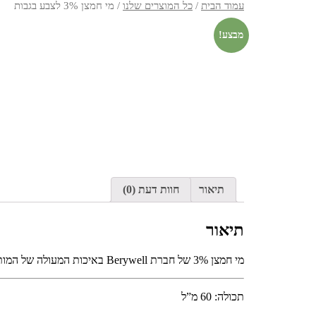
עמוד הבית
/
כל המוצרים שלנו
/ מי חמצן 3% לצבע בגבות
מבצע!
תיאור
חוות דעת (0)
תיאור
מי חמצן 3% של חברת Berywell באיכות המעולה של המותג הגרמני.מותאמים לצבעי הגבות של Berrywell. תוצרת גרמניה. ברישיון משרד הבריאות הגרמני והישראלי. נבחן דרמטולוגית.
תכולה: 60 מ”ל