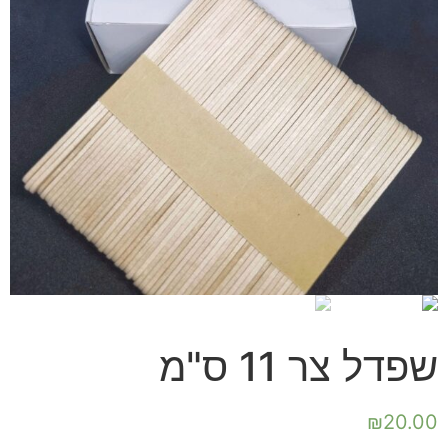
הוסף קו תחתון לקישורים
format_underlined
סמן קישורים
font_download
לאפס את כל האפשרויות
cached
שפדל צר 11 ס"מ
₪
20.00