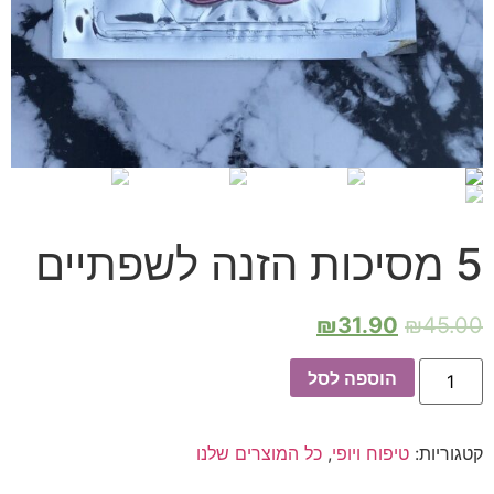
הוסף קו תחתון לקישורים
format_underlined
סמן קישורים
font_download
לאפס את כל האפשרויות
cached
5 מסיכות הזנה לשפתיים
₪
31.90
₪
45.00
הוספה לסל
קטגוריות:
טיפוח ויופי
,
כל המוצרים שלנו